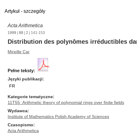
Artykuł - szczegóły
Acta Arithmetica
1999
|
88
|
2
| 141-153
Distribution des polynômes irréductibles da
Mireille Car
Pełne teksty:
Języki publikacji
FR
Kategorie tematyczne
11T55: Arithmetic theory of polynomial rings over finite fields
Wydawca
Institute of Mathematics Polish Academy of Sciences
Czasopismo
Acta Arithmetica