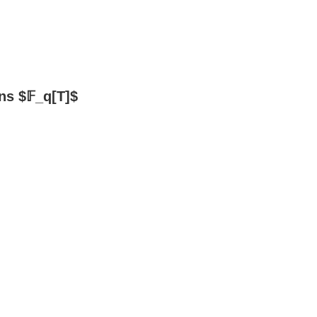
ns $𝔽_q[T]$