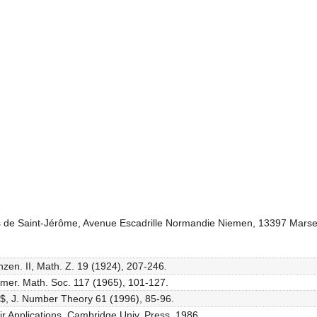
s de Saint-Jérôme, Avenue Escadrille Normandie Niemen, 13397 Marse
zen. II, Math. Z. 19 (1924), 207-246.
. Amer. Math. Soc. 117 (1965), 101-127.
[T]$, J. Number Theory 61 (1996), 85-96.
heir Applications, Cambridge Univ. Press, 1986.