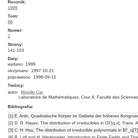
Rocznik
1999
Tom
88
Numer
2
Strony
141-153
Daty
wydano
1999
otrzymano
1997-10-21
poprawiono
1998-09-15
Twórcy
autor
Mireille Car
Laboratoire de Mathématiques, Cour A, Faculté des Science
Bibliografia
[1] E. Artin, Quadratische Körper im Gebiete der höheren Kongruen
[2] D. R. Hayes, The distribution of irreducibles in GF[q,x], Trans
[3] C. H. Hsu, The distribution of irreducible polynomials in $𝔽_q
[4] R. Lidl and H. Niederreiter, Introduction to Finite Fields and T