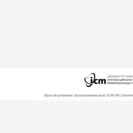
Baza utrzymywana i dystrybuowana przez
ICM UW
| System