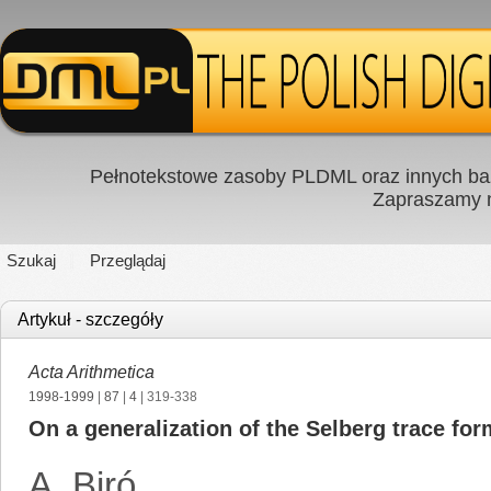
Pełnotekstowe zasoby PLDML oraz innych baz
Zapraszamy
Szukaj
Przeglądaj
Artykuł - szczegóły
Acta Arithmetica
1998-1999
|
87
|
4
| 319-338
On a generalization of the Selberg trace for
A. Biró