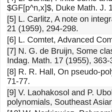
$GF[p^n,x]$, Duke Math. J. 
[5] L. Carlitz, A note on inte
21 (1959), 294-298.
[6] L. Comtet, Advanced Comb
[7] N. G. de Bruijn, Some cla
Indag. Math. 17 (1955), 363-
[8] R. R. Hall, On pseudo-po
71-77.
[9] V. Laohakosol and P. Ubol
polynomials, Southeast Asian