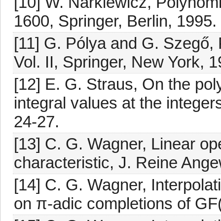
[10] W. Narkiewicz, Polynomi
1600, Springer, Berlin, 1995.
[11] G. Pólya and G. Szegő,
Vol. II, Springer, New York, 1
[12] E. G. Straus, On the po
integral values at the intege
24-27.
[13] C. G. Wagner, Linear oper
characteristic, J. Reine Ang
[14] C. G. Wagner, Interpolat
on π-adic completions of GF(q