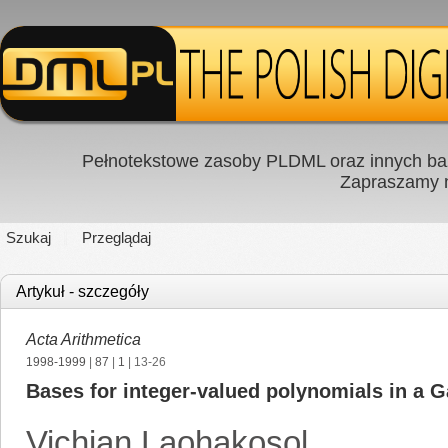
Pełnotekstowe zasoby PLDML oraz innych baz
Zapraszamy
Szukaj
Przeglądaj
Artykuł - szczegóły
Acta Arithmetica
1998-1999
|
87
|
1
| 13-26
Bases for integer-valued polynomials in a Ga
Vichian Laohakosol