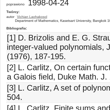
1998-04-24
poprawiono
Twórcy
autor
Vichian Laohakosol
Department of Mathematics, Kasetsart University, Bangkok 1
Bibliografia
[1] D. Brizolis and E. G. Stra
integer-valued polynomials, 
(1976), 187-195.
[2] L. Carlitz, On certain fu
a Galois field, Duke Math. J.
[3] L. Carlitz, A set of polyn
504.
[4] L. Carlitz, Finite sums an