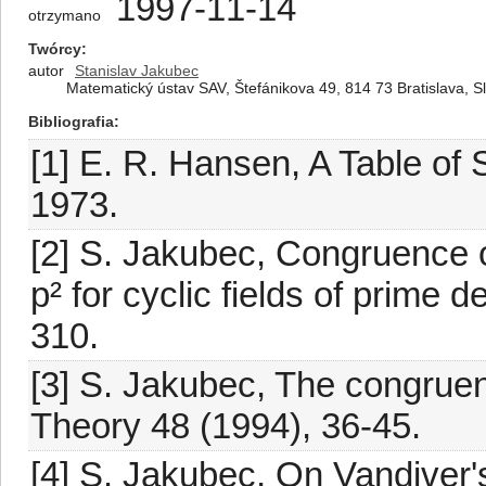
1997-11-14
otrzymano
Twórcy
autor
Stanislav Jakubec
Matematický ústav SAV, Štefánikova 49, 814 73 Bratislava, S
Bibliografia
[1] E. R. Hansen, A Table of 
1973.
[2] S. Jakubec, Congruence 
p² for cyclic fields of prime d
310.
[3] S. Jakubec, The congrue
Theory 48 (1994), 36-45.
[4] S. Jakubec, On Vandiver'