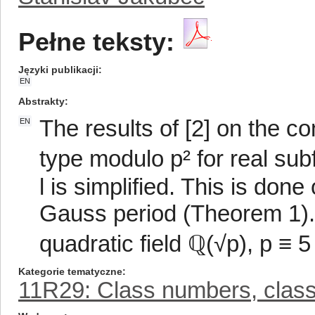
Pełne teksty:
Języki publikacji
EN
Abstrakty
The results of [2] on the 
EN
type modulo p² for real sub
l is simplified. This is don
Gauss period (Theorem 1). 
quadratic field ℚ(√p), p ≡ 5
Kategorie tematyczne
11R29: Class numbers, class