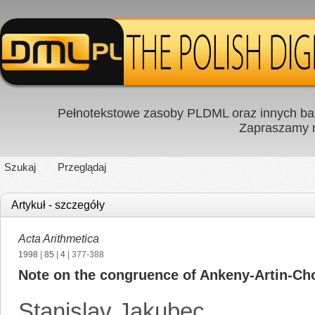
Pełnotekstowe zasoby PLDML oraz innych baz
Zapraszamy
Szukaj
Przeglądaj
Artykuł - szczegóły
Acta Arithmetica
1998
|
85
|
4
| 377-388
Note on the congruence of Ankeny-Artin-Ch
Stanislav Jakubec