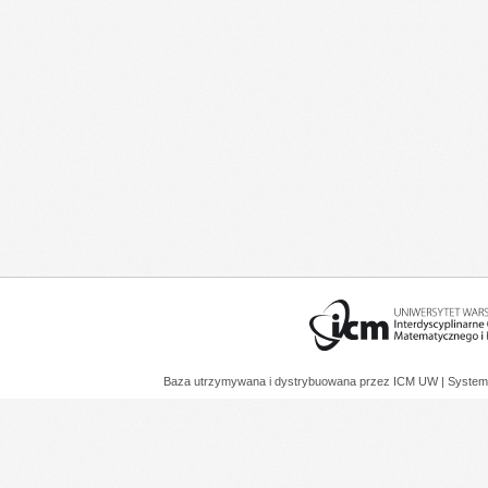
Baza utrzymywana i dystrybuowana przez
ICM UW
| System