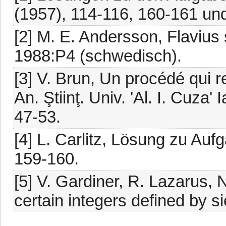
(1957), 114-116, 160-161 un
[2] M. E. Andersson, Flavius 
1988:P4 (schwedisch).
[3] V. Brun, Un procédé qui 
An. Ştiinţ. Univ. 'Al. I. Cuza'
47-53.
[4] L. Carlitz, Lösung zu Auf
159-160.
[5] V. Gardiner, R. Lazarus, 
certain integers defined by s