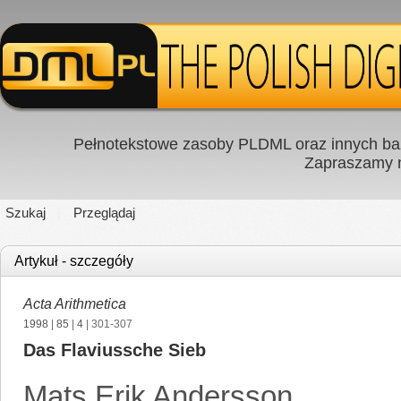
Pełnotekstowe zasoby PLDML oraz innych baz
Zapraszamy
Szukaj
Przeglądaj
Artykuł - szczegóły
Acta Arithmetica
1998
|
85
|
4
| 301-307
Das Flaviussche Sieb
Mats Erik Andersson