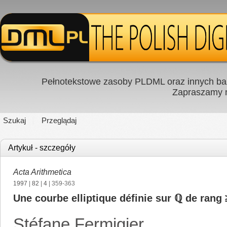
Pełnotekstowe zasoby PLDML oraz innych baz
Zapraszamy
Szukaj
Przeglądaj
Artykuł - szczegóły
Acta Arithmetica
1997
|
82
|
4
| 359-363
Une courbe elliptique définie sur ℚ de rang 
Stéfane Fermigier