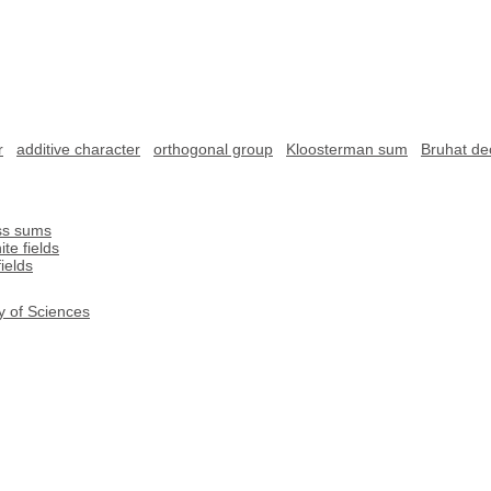
r
additive character
orthogonal group
Kloosterman sum
Bruhat de
ss sums
te fields
ields
y of Sciences