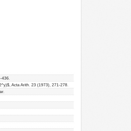
6-436.
^y)$, Acta Arith. 23 (1973), 271-278.
ar.