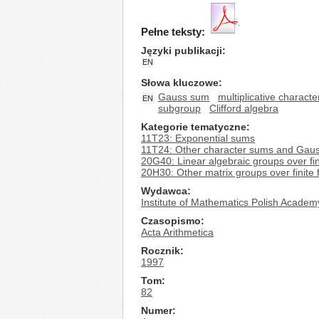
Pełne teksty:
Języki publikacji
EN
Słowa kluczowe
Gauss sum
multiplicative characte
EN
subgroup
Clifford algebra
Kategorie tematyczne
11T23: Exponential sums
11T24: Other character sums and Gau
20G40: Linear algebraic groups over fini
20H30: Other matrix groups over finite f
Wydawca
Institute of Mathematics Polish Academ
Czasopismo
Acta Arithmetica
Rocznik
1997
Tom
82
Numer