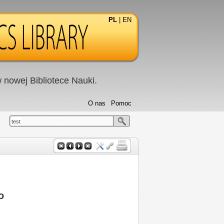
PL
|
EN
nowej Bibliotece Nauki.
O nas
Pomoc
test
o