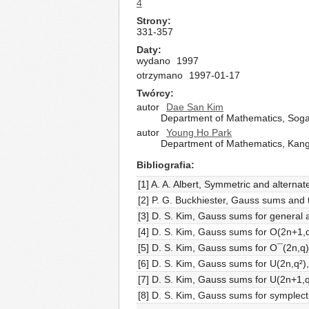
4
Strony
331-357
Daty
wydano
1997
otrzymano
1997-01-17
Twórcy
autor
Dae San Kim
Department of Mathematics, Soga
autor
Young Ho Park
Department of Mathematics, Kang
Bibliografia
[1] A. A. Albert, Symmetric and alternat
[2] P. G. Buckhiester, Gauss sums and 
[3] D. S. Kim, Gauss sums for general an
[4] D. S. Kim, Gauss sums for O(2n+1,q
[5] D. S. Kim, Gauss sums for O¯(2n,q),
[6] D. S. Kim, Gauss sums for U(2n,q²)
[7] D. S. Kim, Gauss sums for U(2n+1,q
[8] D. S. Kim, Gauss sums for symplecti