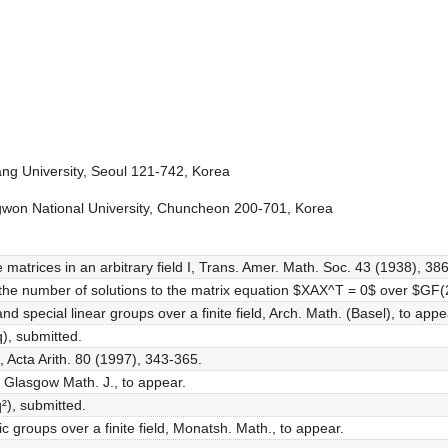
ng University, Seoul 121-742, Korea
won National University, Chuncheon 200-701, Korea
e matrices in an arbitrary field I, Trans. Amer. Math. Soc. 43 (1938), 38
the number of solutions to the matrix equation $XAX^T = 0$ over $GF(2
d special linear groups over a finite field, Arch. Math. (Basel), to appe
), submitted.
 Acta Arith. 80 (1997), 343-365.
, Glasgow Math. J., to appear.
²), submitted.
c groups over a finite field, Monatsh. Math., to appear.