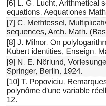
[6] L. G. Lucht, Arithmetical
equations, Aequationes Math.
[7] C. Methfessel, Multiplicat
sequences, Arch. Math. (Base
[8] J. Milnor, On polylogarit
Kubert identities, Enseign. M
[9] N. E. Nörlund, Vorlesung
Springer, Berlin, 1924.
[10] T. Popoviciu, Remarques 
polynôme d'une variable réell
12.