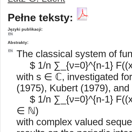
Pełne teksty:
Języki publikacji
EN
Abstrakty
The classical system of fun
EN
$ 1/n ∑_{ν=0}^{n-1} F((x+
with s ∈ ℂ, investigated fo
(1975), Kubert (1979), and 
$ 1/n ∑_{ν=0}^{n-1} F((x
∈ ℕ)
with complex valued seque