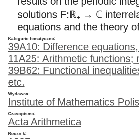
results on the periodic int
solutions F:ℝ₊ → ℂ interrela
equations and the theory of
Kategorie tematyczne
39A10: Difference equations,
11A25: Arithmetic functions; 
39B62: Functional inequalities
etc.
Wydawca
Institute of Mathematics Pol
Czasopismo
Acta Arithmetica
Rocznik