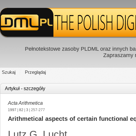
Pełnotekstowe zasoby PLDML oraz innych baz
Zapraszamy
Szukaj
Przeglądaj
Artykuł - szczegóły
Acta Arithmetica
1997
|
82
|
3
| 257-277
Arithmetical aspects of certain functional e
Lutz G. Lucht