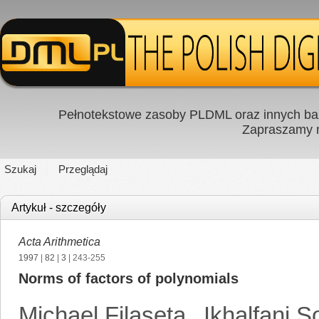
Pełnotekstowe zasoby PLDML oraz innych baz
Zapraszamy
Szukaj
Przeglądaj
Artykuł - szczegóły
Acta Arithmetica
1997
|
82
|
3
| 243-255
Norms of factors of polynomials
Michael Filaseta
,
Ikhalfani S