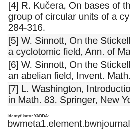
[4] R. Kučera, On bases of th
group of circular units of a c
284-316.
[5] W. Sinnott, On the Stickel
a cyclotomic field, Ann. of M
[6] W. Sinnott, On the Stickel
an abelian field, Invent. Mat
[7] L. Washington, Introducti
in Math. 83, Springer, New Y
Identyfikator YADDA
bwmeta1.element.bwnjournal