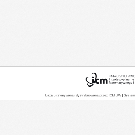
Baza utrzymywana i dystrybuowana przez
ICM UW
| System