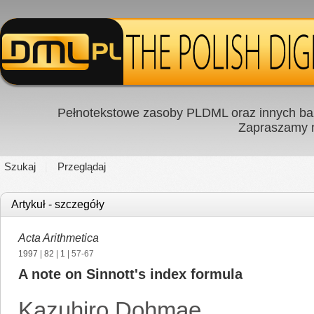
Pełnotekstowe zasoby PLDML oraz innych baz
Zapraszamy
Szukaj
Przeglądaj
Artykuł - szczegóły
Acta Arithmetica
1997
|
82
|
1
| 57-67
A note on Sinnott's index formula
Kazuhiro Dohmae