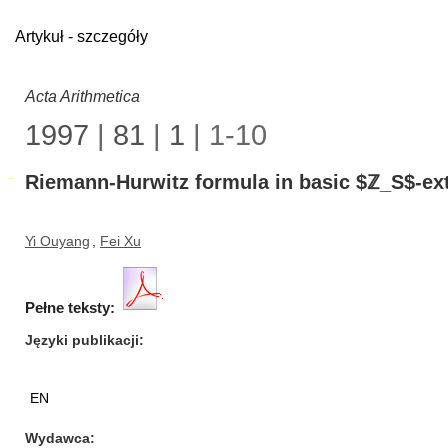
Artykuł - szczegóły
Acta Arithmetica
1997
|
81
|
1
| 1-10
Riemann-Hurwitz formula in basic $ℤ_S$-ex
Yi Ouyang
,
Fei Xu
Pełne teksty:
Języki publikacji
EN
Wydawca