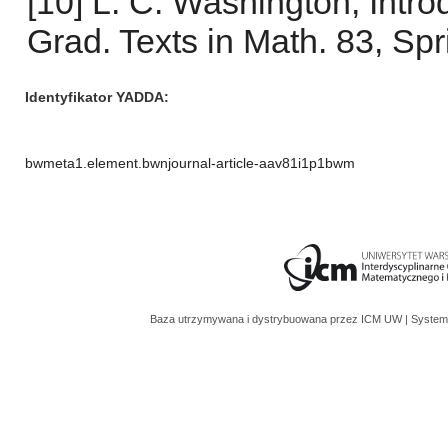
[10] L. C. Washington, Intro
Grad. Texts in Math. 83, Spr
Identyfikator YADDA
bwmeta1.element.bwnjournal-article-aav81i1p1bwm
Baza utrzymywana i dystrybuowana przez
ICM UW
| System