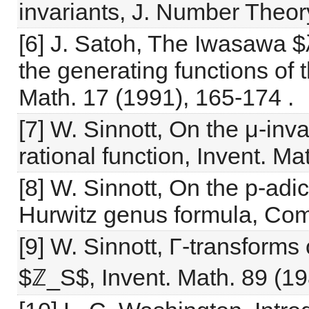
invariants, J. Number Theor
[6] J. Satoh, The Iwasawa $
the generating functions of 
Math. 17 (1991), 165-174 .
[7] W. Sinnott, On the μ-inva
rational function, Invent. M
[8] W. Sinnott, On the p-ad
Hurwitz genus formula, Comp
[9] W. Sinnott, Γ-transforms
$ℤ_S$, Invent. Math. 89 (19