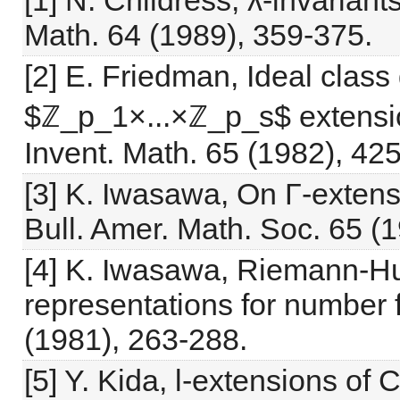
[1] N. Childress, λ-invarian
Math. 64 (1989), 359-375.
[2] E. Friedman, Ideal class
$ℤ_p_1×...×ℤ_p_s$ extensio
Invent. Math. 65 (1982), 42
[3] K. Iwasawa, On Γ-extens
Bull. Amer. Math. Soc. 65 (
[4] K. Iwasawa, Riemann-Hu
representations for number f
(1981), 263-288.
[5] Y. Kida, l-extensions of