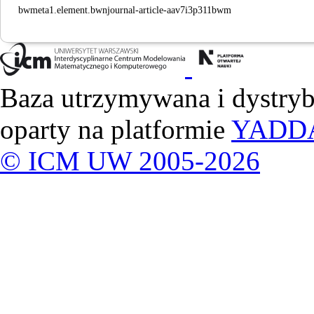
bwmeta1.element.bwnjournal-article-aav7i3p311bwm
Baza utrzymywana i dystry
oparty na platformie
YADD
© ICM UW 2005-2026