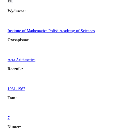
EN
Wydawca
Institute of Mathematics Polish Academy of Sciences
Czasopismo
Acta Arithmetica
Rocznik
1961-1962
Tom
7
Numer