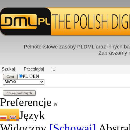
Pełnotekstowe zasoby PLDML oraz innych baz
Zapraszamy
PL
|
EN
Szukaj
Przeglądaj
PL
EN
Preferencje
Język
Widoczny
[Schowaj]
Abstra