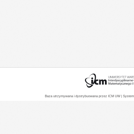
Baza utrzymywana i dystrybuowana przez
ICM UW
| System