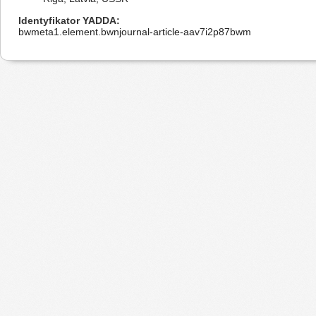
Identyfikator YADDA
bwmeta1.element.bwnjournal-article-aav7i2p87bwm