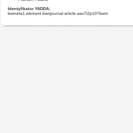
Identyfikator YADDA
bwmeta1.element.bwnjournal-article-aav7i2p107bwm