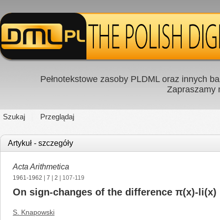
Pełnotekstowe zasoby PLDML oraz innych baz
Zapraszamy
Szukaj
Przeglądaj
Artykuł - szczegóły
Acta Arithmetica
1961-1962
|
7
|
2
| 107-119
On sign-changes of the difference π(x)-li(x)
S. Knapowski