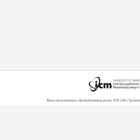
Baza utrzymywana i dystrybuowana przez
ICM UW
| System