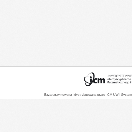
Baza utrzymywana i dystrybuowana przez
ICM UW
| System