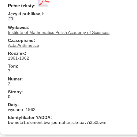
Pełne teksty:
Języki publikacji
FR
Wydawca
Institute of Mathematics Polish Academy of Sciences
Czasopismo
Acta Arithmetica
Rocznik
1961-1962
Tom
7
Numer
2
Strony
0
Daty
wydano
1962
Identyfikator YADDA
bwmeta1.element.bwnjournal-article-aav7i2p0bwm