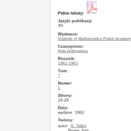
Pełne teksty:
Języki publikacji
EN
Wydawca
Institute of Mathematics Polish Academ
Czasopismo
Acta Arithmetica
Rocznik
1961-1962
Tom
7
Numer
1
Strony
19-28
Daty
wydano
1961
Twórcy
autor
G. Tallini
Rome, Italy