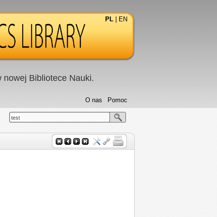
PL
|
EN
nowej Bibliotece Nauki.
O nas
Pomoc
test