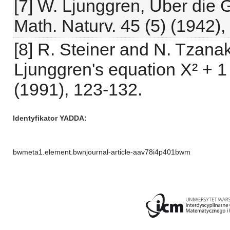
[7] W. Ljunggren, Über die G
Math. Naturv. 45 (5) (1942),
[8] R. Steiner and N. Tzanaki
Ljunggren's equation X² + 
(1991), 123-132.
Identyfikator YADDA
bwmeta1.element.bwnjournal-article-aav78i4p401bwm