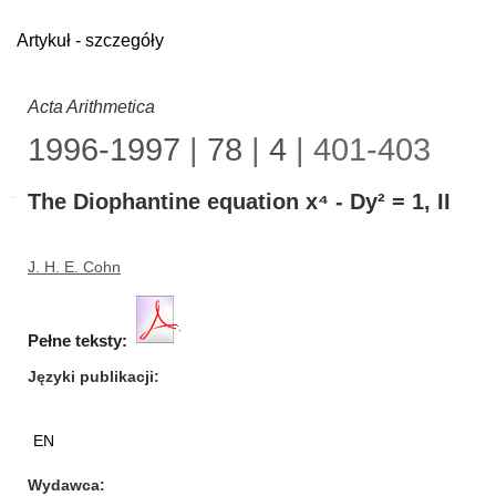
Artykuł - szczegóły
Acta Arithmetica
1996-1997
|
78
|
4
| 401-403
The Diophantine equation x⁴ - Dy² = 1, II
J. H. E. Cohn
Pełne teksty:
Języki publikacji
EN
Wydawca