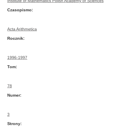
Institute of Mathematics Polish Academy of Sciences
Czasopismo
Acta Arithmetica
Rocznik
1996-1997
Tom
78
Numer
3
Strony