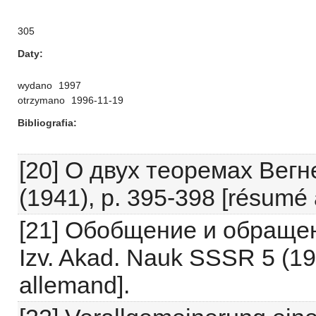
305
Daty
wydano
1997
otrzymano
1996-11-19
Bibliografia
[20] О двух теоремах Вегн
(1941), p. 395-398 [résumé 
[21] Обобщение и обраще
Izv. Akad. Nauk SSSR 5 (19
allemand].