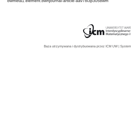
bwmeta1.element.bwnjournal-article-aav78i3p305bwm
Baza utrzymywana i dystrybuowana przez
ICM UW
| System