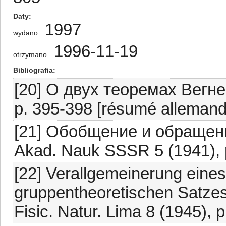
Daty
1997
wydano
1996-11-19
otrzymano
Bibliografia
[20] О двух теоремах Вегне
p. 395-398 [résumé allemand
[21] Обобщение и обращени
Akad. Nauk SSSR 5 (1941), 
[22] Verallgemeinerung eine
gruppentheoretischen Satzes
Fisic. Natur. Lima 8 (1945), 