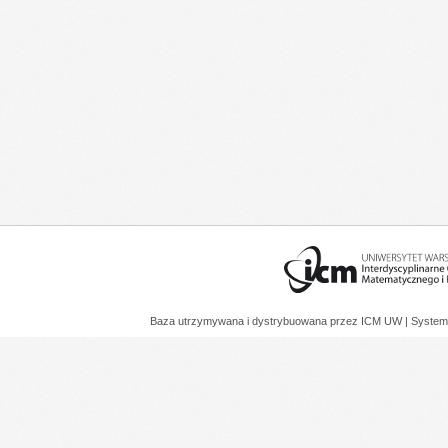
Baza utrzymywana i dystrybuowana przez
ICM UW
| System