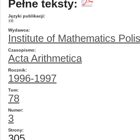
Pełne teksty:
Języki publikacji
FR
Wydawca
Institute of Mathematics Pol
Czasopismo
Acta Arithmetica
Rocznik
1996-1997
Tom
78
Numer
3
Strony
305