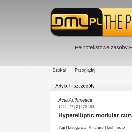
Pełnotekstowe zasoby P
Szukaj
Przeglądaj
Artykuł - szczegóły
Acta Arithmetica
1996
|
77
|
2
| 179-193
Hyperelliptic modular curv
Yuji Hasegawa
,
Ki-ichiro Hashimoto