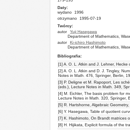
179-193
Daty
wydano
1996
otrzymano
1995-07-19
Twórcy
autor
Yuji Hasegawa
Department of Mathematics, Wased
autor
Ki-ichiro Hashimoto
Department of Mathematics, Wased
Bibliografia
[1] A. O. L. Atkin and J. Lehner, Heck
[2] A. O. L. Atkin and D. J. Tingley, Nu
Notes in Math. 476, Springer, Berlin, 1
[3] P. Deligne et M. Rapoport, Les sch
(eds.), Lecture Notes in Math. 349, Spr
[4] M. Eichler, The basis problem for m
Lecture Notes in Math. 320, Springer, B
[5] R. Hartshorne, Algebraic Geometry,
[6] Y. Hasegawa, Table of quotient cur
[7] K. Hashimoto, On Brandt matrices o
[8] H. Hijikata, Explicit formula of the