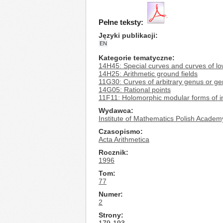
Pełne teksty:
Języki publikacji
EN
Kategorie tematyczne
14H45: Special curves and curves of l
14H25: Arithmetic ground fields
11G30: Curves of arbitrary genus or gen
14G05: Rational points
11F11: Holomorphic modular forms of in
Wydawca
Institute of Mathematics Polish Academ
Czasopismo
Acta Arithmetica
Rocznik
1996
Tom
77
Numer
2
Strony