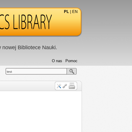
PL
|
EN
nowej Bibliotece Nauki.
O nas
Pomoc
test