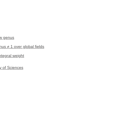
ow genus
us ≠ 1 over global fields
tegral weight
y of Sciences