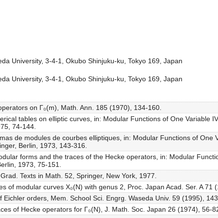
a University, 3-4-1, Okubo Shinjuku-ku, Tokyo 169, Japan
a University, 3-4-1, Okubo Shinjuku-ku, Tokyo 169, Japan
e operators on Γ₀(m), Math. Ann. 185 (1970), 134-160.
merical tables on elliptic curves, in: Modular Functions of One Variable I
975, 74-144.
émas de modules de courbes elliptiques, in: Modular Functions of One V
inger, Berlin, 1973, 143-316.
odular forms and the traces of the Hecke operators, in: Modular Functio
erlin, 1973, 75-151.
 Grad. Texts in Math. 52, Springer, New York, 1977.
ves of modular curves X₀(N) with genus 2, Proc. Japan Acad. Ser. A 71 
f Eichler orders, Mem. School Sci. Engrg. Waseda Univ. 59 (1995), 14
 traces of Hecke operators for Γ₀(N), J. Math. Soc. Japan 26 (1974), 56-8