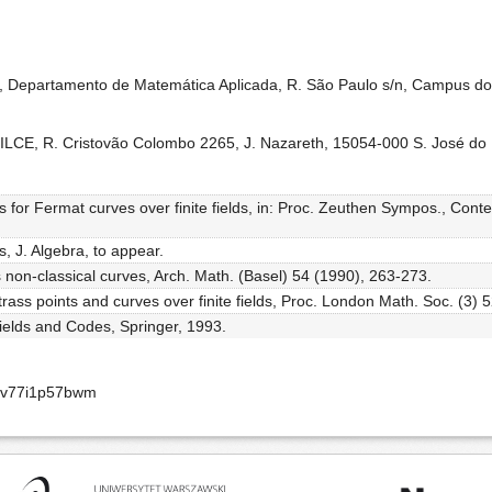
, Departamento de Matemática Aplicada, R. São Paulo s/n, Campus do 
LCE, R. Cristovão Colombo 2265, J. Nazareth, 15054-000 S. José do Ri
 for Fermat curves over finite fields, in: Proc. Zeuthen Sympos., Cont
s, J. Algebra, to appear.
s non-classical curves, Arch. Math. (Basel) 54 (1990), 263-273.
trass points and curves over finite fields, Proc. London Math. Soc. (3) 
Fields and Codes, Springer, 1993.
aav77i1p57bwm