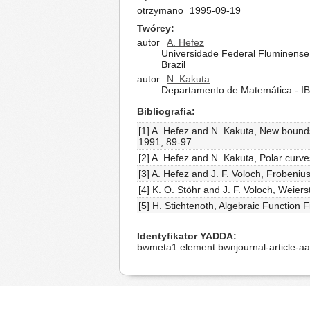
otrzymano
1995-09-19
Twórcy
autor
A. Hefez
Universidade Federal Fluminense
Brazil
autor
N. Kakuta
Departamento de Matemática - IBI
Bibliografia
[1] A. Hefez and N. Kakuta, New bounds
1991, 89-97.
[2] A. Hefez and N. Kakuta, Polar curve
[3] A. Hefez and J. F. Voloch, Frobeniu
[4] K. O. Stöhr and J. F. Voloch, Weiers
[5] H. Stichtenoth, Algebraic Function 
Identyfikator YADDA
bwmeta1.element.bwnjournal-article-