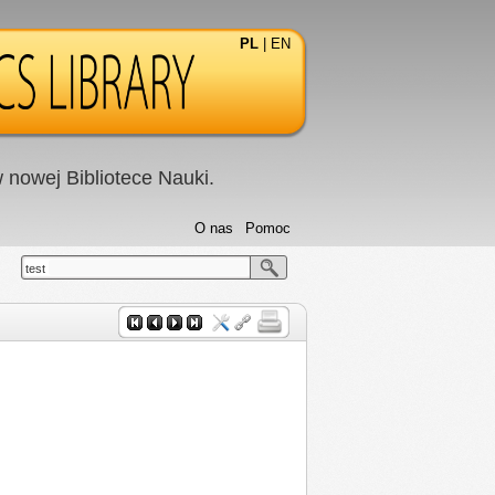
PL
|
EN
nowej Bibliotece Nauki.
O nas
Pomoc
test