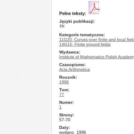
Pełne teksty:
Języki publikacji
EN
Kategorie tematyczne
11G20: Curves over finite and local fiel
14G15: Finite ground fields
Wydawca
Institute of Mathematics Polish Academ
Czasopismo
Acta Arithmetica
Rocznik
1996
Tom
77
Numer
1
Strony
57-70
Daty
wydano
1996