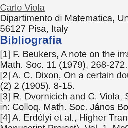
Carlo Viola
Dipartimento di Matematica, Uni
56127 Pisa, Italy
Bibliografia
[1] F. Beukers, A note on the irr
Math. Soc. 11 (1979), 268-272.
[2] A. C. Dixon, On a certain d
(2) 2 (1905), 8-15.
[3] R. Dvornicich and C. Viola,
in: Colloq. Math. Soc. János B
[4] A. Erdélyi et al., Higher T