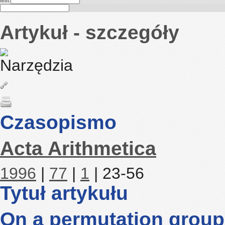
test
Artykuł - szczegóły
Czasopismo
Acta Arithmetica
1996
|
77
|
1
| 23-56
Tytuł artykułu
On a permutation group 