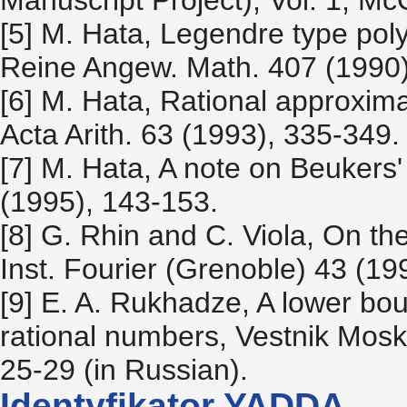
Manuscript Project), Vol. 1, Mc
[5] M. Hata, Legendre type poly
Reine Angew. Math. 407 (1990)
[6] M. Hata, Rational approxim
Acta Arith. 63 (1993), 335-349.
[7] M. Hata, A note on Beukers' 
(1995), 143-153.
[8] G. Rhin and C. Viola, On the
Inst. Fourier (Grenoble) 43 (19
[9] E. A. Rukhadze, A lower bou
rational numbers, Vestnik Mosko
25-29 (in Russian).
Identyfikator YADDA