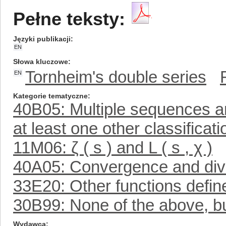
Pełne teksty:
Języki publikacji
EN
Słowa kluczowe
Tornheim's double series
EN
Kategorie tematyczne
40B05: Multiple sequences a
at least one other classificat
11M06: ζ ( s ) and L ( s , χ )
40A05: Convergence and div
33E20: Other functions define
30B99: None of the above, but
Wydawca