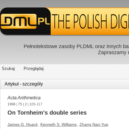
Pełnotekstowe zasoby PLDML oraz innych baz
Zapraszamy
Szukaj
Przeglądaj
Artykuł - szczegóły
Acta Arithmetica
1996
|
75
|
2
| 105-117
On Tornheim's double series
James G. Huard
,
Kenneth S. Williams
,
Zhang Nan-Yue