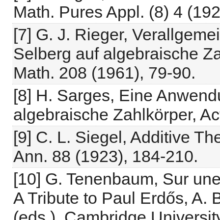
Math. Pures Appl. (8) 4 (19
[7] G. J. Rieger, Verallgem
Selberg auf algebraische Zah
Math. 208 (1961), 79-90.
[8] H. Sarges, Eine Anwen
algebraische Zahlkörper, Act
[9] C. L. Siegel, Additive Th
Ann. 88 (1923), 184-210.
[10] G. Tenenbaum, Sur une 
A Tribute to Paul Erdős, A. 
(eds.), Cambridge Universi