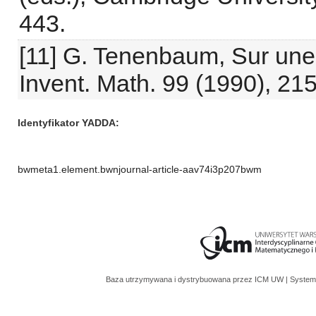
443.
[11] G. Tenenbaum, Sur une q
Invent. Math. 99 (1990), 21
Identyfikator YADDA
bwmeta1.element.bwnjournal-article-aav74i3p207bwm
Baza utrzymywana i dystrybuowana przez
ICM UW
| System