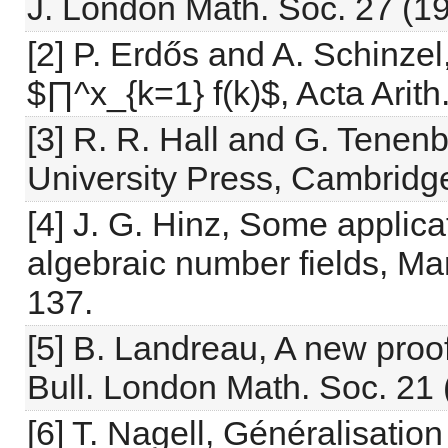
J. London Math. Soc. 27 (1
[2] P. Erdős and A. Schinzel
$∏^x_{k=1} f(k)$, Acta Arith
[3] R. R. Hall and G. Tene
University Press, Cambridg
[4] J. G. Hinz, Some applica
algebraic number fields, Ma
137.
[5] B. Landreau, A new proo
Bull. London Math. Soc. 21 
[6] T. Nagell, Généralisatio