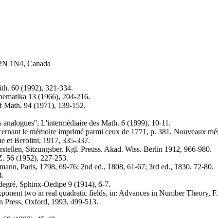
 T2N 1N4, Canada
ith. 60 (1992), 321-334.
thematika 13 (1966), 204-216.
of Math. 94 (1971), 139-152.
analogues'', L'intermédiaire des Math. 6 (1899), 10-11.
 concernant le mémoire imprimé parmi ceux de 1771, p. 381, Nouveaux mé
e et Berolini, 1917, 335-337.
stellen, Sitzungsber. Kgl. Preuss. Akad. Wiss. Berlin 1912, 966-980.
. 56 (1952), 227-253.
mann, Paris, 1798, 69-76; 2nd ed., 1808, 61-67; 3rd ed., 1830, 72-80.
4.
degré, Sphinx-Oedipe 9 (1914), 6-7.
ponent two in real quadratic fields, in: Advances in Number Theory, F.
on Press, Oxford, 1993, 499-513.