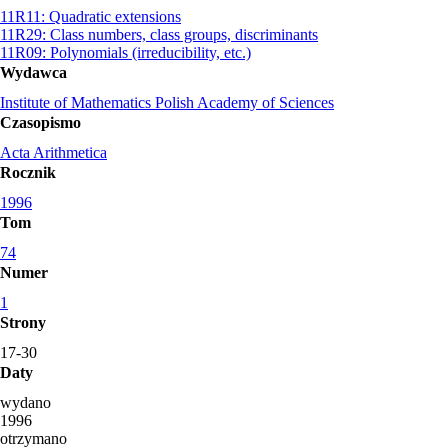
11R11: Quadratic extensions
11R29: Class numbers, class groups, discriminants
11R09: Polynomials (irreducibility, etc.)
Wydawca
Institute of Mathematics Polish Academy of Sciences
Czasopismo
Acta Arithmetica
Rocznik
1996
Tom
74
Numer
1
Strony
17-30
Daty
wydano
1996
otrzymano