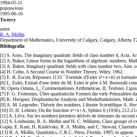
1994-05-11
poprawiono
1995-06-16
Twórcy
autor
R. A. Mollin
Department of Mathematics, University of Calgary, Calgary, Alberta
Bibliografia
[1] S. Arno, The imaginary quadratic fields of class number 4, Acta. Ar
[2] A. Baker, Linear forms in the logarithms of algebraic numbers, Ma
[3] A. Baker, Imaginary quadratic fields with class number two, Ann. 
[4] H. Cohn, A Second Course in Number Theory, Wiley, 1962.
[5] E. B. Escott, Réponses 1133 ``Formule d'Euler x²+x+41 et formules 
[6] L. Euler, Extrait d'une lettre de M. Euler le père à M. Bernoulli
36; Opera Omnia, I₃, Commentationes Arithmeticae, II, Teubner, Lipsia
[7] F. G. Frobenius, Über quadratische Formen die viele Primzahlen dar
[8] K. Heegner, Diophantische Analysis und Modulfunktionen, Math. Z
[9] A. M. Legendre, Théorie des nombres, Libraire Scientifique A. Her
[10] D. H. Lehmer, On the function x²+x+A, Sphinx 6 (1936), 212-21
[11] A. Lévy, Sur les nombres premiers dérivés de trinomes du second 
[12] S. Louboutin, R. A. Mollin and H. C. Williams, Class groups of ex
Gupta, E. Kani, H. Kisilevsky, R. A. Mollin, and C. Stewart, Clarend
[13] R. A. Mollin, Quadratics, C.R.C. Press, Florida, 1995; to appear.