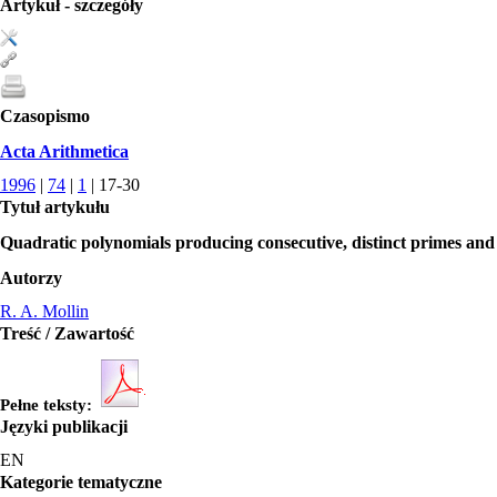
Artykuł - szczegóły
Czasopismo
Acta Arithmetica
1996
|
74
|
1
| 17-30
Tytuł artykułu
Quadratic polynomials producing consecutive, distinct primes and 
Autorzy
R. A. Mollin
Treść / Zawartość
Pełne teksty:
Języki publikacji
EN
Kategorie tematyczne