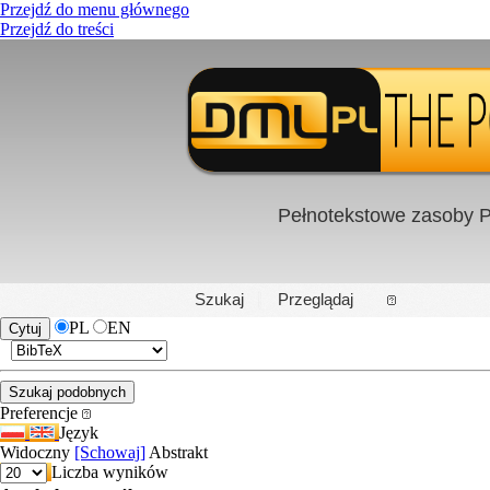
Przejdź do menu głównego
Przejdź do treści
Pełnotekstowe zasoby P
PL
|
EN
Szukaj
Przeglądaj
PL
EN
Preferencje
Język
Widoczny
[Schowaj]
Abstrakt
Liczba wyników