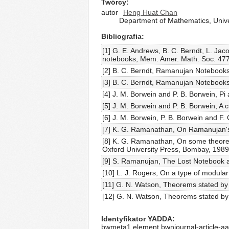
Twórcy
autor
Heng Huat Chan
Department of Mathematics, Univers
Bibliografia
[1] G. E. Andrews, B. C. Berndt, L. Ja
notebooks, Mem. Amer. Math. Soc. 477
[2] B. C. Berndt, Ramanujan Notebooks,
[3] B. C. Berndt, Ramanujan Notebooks,
[4] J. M. Borwein and P. B. Borwein, P
[5] J. M. Borwein and P. B. Borwein, A 
[6] J. M. Borwein, P. B. Borwein and F
[7] K. G. Ramanathan, On Ramanujan's c
[8] K. G. Ramanathan, On some theorem
Oxford University Press, Bombay, 1989
[9] S. Ramanujan, The Lost Notebook 
[10] L. J. Rogers, On a type of modula
[11] G. N. Watson, Theorems stated by
[12] G. N. Watson, Theorems stated by
Identyfikator YADDA
bwmeta1.element.bwnjournal-article-