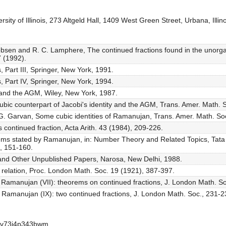
ity of Illinois, 273 Altgeld Hall, 1409 West Green Street, Urbana, Illin
cobsen and R. C. Lamphere, The continued fractions found in the unorg
 (1992).
 Part III, Springer, New York, 1991.
 Part IV, Springer, New York, 1994.
i and the AGM, Wiley, New York, 1987.
cubic counterpart of Jacobi's identity and the AGM, Trans. Amer. Math.
. G. Garvan, Some cubic identities of Ramanujan, Trans. Amer. Math. So
ontinued fraction, Acta Arith. 43 (1984), 209-226.
s stated by Ramanujan, in: Number Theory and Related Topics, Tata I
, 151-160.
and Other Unpublished Papers, Narosa, New Delhi, 1988.
r relation, Proc. London Math. Soc. 19 (1921), 387-397.
 Ramanujan (VII): theorems on continued fractions, J. London Math. So
 Ramanujan (IX): two continued fractions, J. London Math. Soc., 231-2
aav73i4p343bwm