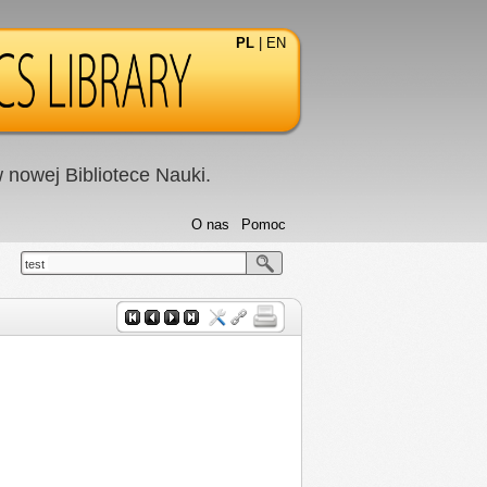
PL
|
EN
nowej Bibliotece Nauki.
O nas
Pomoc
test