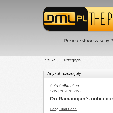
Pełnotekstowe zasoby P
Szukaj
Przeglądaj
Artykuł - szczegóły
Acta Arithmetica
1995
|
73
|
4
| 343-355
On Ramanujan's cubic con
Heng Huat Chan