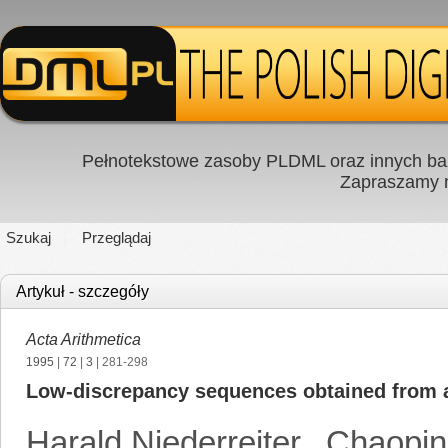
Pełnotekstowe zasoby PLDML oraz innych baz
Zapraszamy
Szukaj
Przeglądaj
Artykuł - szczegóły
Acta Arithmetica
1995
|
72
|
3
| 281-298
Low-discrepancy sequences obtained from alg
Harald Niederreiter
,
Chaopin