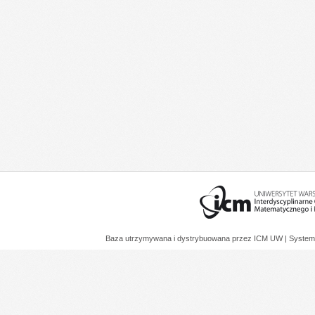
Baza utrzymywana i dystrybuowana przez
ICM UW
| System