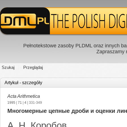
Pełnotekstowe zasoby PLDML oraz innych baz
Zapraszamy
Szukaj
Przeglądaj
Artykuł - szczegóły
Acta Arithmetica
1995
|
71
|
4
| 331-349
Многомерные цепные дроби и оценки ли
А. Н. Коробов