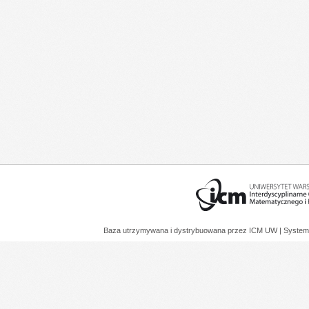
Baza utrzymywana i dystrybuowana przez
ICM UW
| System