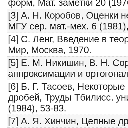
форм, Мат. заметки 20 (1976
[3] А. Н. Коробов, Оценки 
МГУ сер. мат.-мех. 6 (1981),
[4] С. Ленг, Введение в т
Мир, Москва, 1970.
[5] Е. М. Никишин, В. Н. С
аппроксимации и ортогонал
[6] Б. Г. Тасоев, Некотор
дробей, Труды Тбилисс. уни
(1984), 53-83.
[7] А. Я. Хинчин, Цепные д