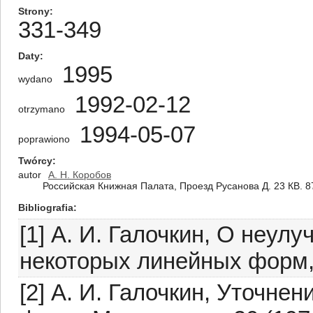
Strony
331-349
Daty
1995
wydano
1992-02-12
otrzymano
1994-05-07
poprawiono
Twórcy
autor
А. Н. Коробов
Российская Книжная Палата, Проезд Русанова Д. 23 КВ. 8
Bibliografia
[1] А. И. Галочкин, О неу
некоторых линейных форм, М
[2] А. И. Галочкин, Уточне