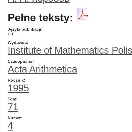
Pełne teksty:
Języki publikacji
RU
Wydawca
Institute of Mathematics Pol
Czasopismo
Acta Arithmetica
Rocznik
1995
Tom
71
Numer
4