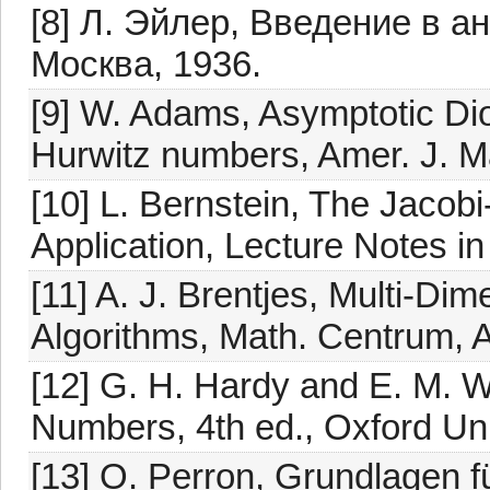
[8] Л. Эйлер, Введение в 
Москва, 1936.
[9] W. Adams, Asymptotic Di
Hurwitz numbers, Amer. J. M
[10] L. Bernstein, The Jacobi
Application, Lecture Notes in
[11] A. J. Brentjes, Multi-Di
Algorithms, Math. Centrum,
[12] G. H. Hardy and E. M. Wr
Numbers, 4th ed., Oxford Un
[13] O. Perron, Grundlagen f