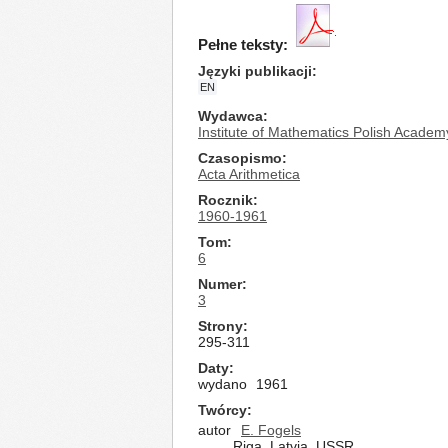
Pełne teksty:
Języki publikacji
EN
Wydawca
Institute of Mathematics Polish Academ
Czasopismo
Acta Arithmetica
Rocznik
1960-1961
Tom
6
Numer
3
Strony
295-311
Daty
wydano
1961
Twórcy
autor
E. Fogels
Riga, Latvia, USSR