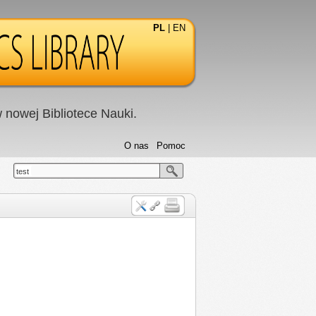
PL
|
EN
nowej Bibliotece Nauki.
O nas
Pomoc
test