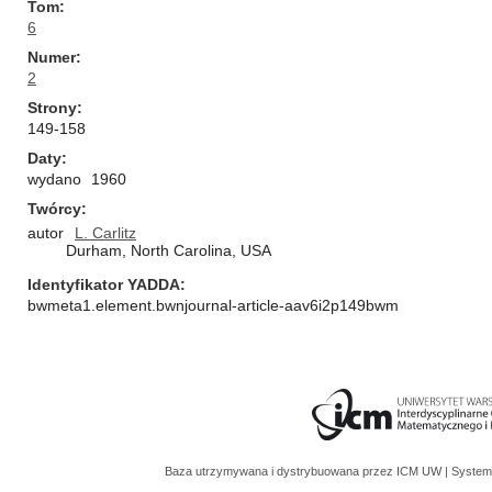
Tom
6
Numer
2
Strony
149-158
Daty
wydano
1960
Twórcy
autor
L. Carlitz
Durham, North Carolina, USA
Identyfikator YADDA
bwmeta1.element.bwnjournal-article-aav6i2p149bwm
Baza utrzymywana i dystrybuowana przez
ICM UW
| System