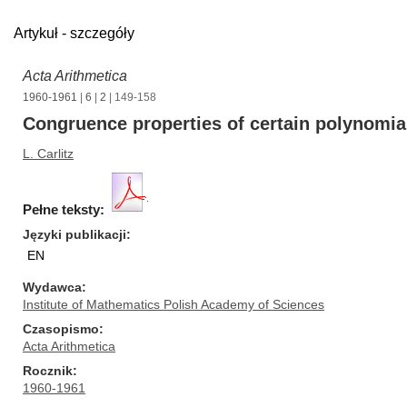
Artykuł - szczegóły
Acta Arithmetica
1960-1961
|
6
|
2
| 149-158
Congruence properties of certain polynomi
L. Carlitz
Pełne teksty:
Języki publikacji
EN
Wydawca
Institute of Mathematics Polish Academy of Sciences
Czasopismo
Acta Arithmetica
Rocznik
1960-1961