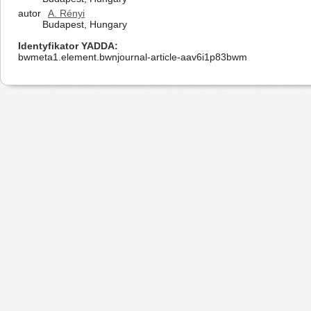
autor
A. Rényi
Budapest, Hungary
Identyfikator YADDA
bwmeta1.element.bwnjournal-article-aav6i1p83bwm