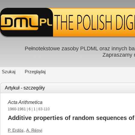
Pełnotekstowe zasoby PLDML oraz innych baz
Zapraszamy
Szukaj
Przeglądaj
Artykuł - szczegóły
Acta Arithmetica
1960-1961
|
6
|
1
| 83-110
Additive properties of random sequences of 
P. Erdös
,
A. Rényi