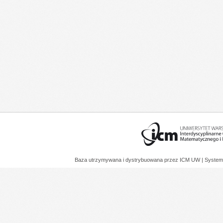
Baza utrzymywana i dystrybuowana przez
ICM UW
| System