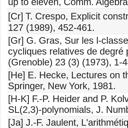
up to eleven, Comm. Algebra
[Cr] T. Crespo, Explicit const
127 (1989), 452-461.
[Gr] G. Gras, Sur les l-class
cycliques relatives de degré p
(Grenoble) 23 (3) (1973), 1-4
[He] E. Hecke, Lectures on 
Springer, New York, 1981.
[H-K] F.-P. Heider and P. Ko
SL(2,3)-polynomials, J. Num
[Ja] J.-F. Jaulent, L'arithmét