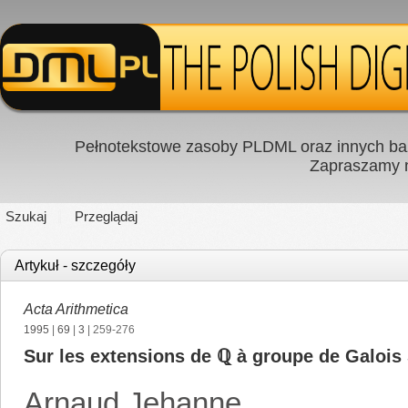
Pełnotekstowe zasoby PLDML oraz innych baz
Zapraszamy
Szukaj
Przeglądaj
Artykuł - szczegóły
Acta Arithmetica
1995
|
69
|
3
| 259-276
Sur les extensions de ℚ à groupe de Galois S
Arnaud Jehanne