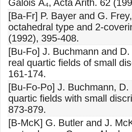
Galois Ã₄, Acta Arith. 62 (199
[Ba-Fr] P. Bayer and G. Frey,
octahedral type and 2-coverin
(1992), 395-408.
[Bu-Fo] J. Buchmann and D. F
real quartic fields of small 
161-174.
[Bu-Fo-Po] J. Buchmann, D. 
quartic fields with small dis
873-879.
[B-McK] G. Butler and J. McK