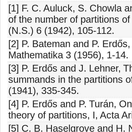
[1] F. C. Auluck, S. Chowla
of the number of partitions of
(N.S.) 6 (1942), 105-112.
[2] P. Bateman and P. Erdős, 
Mathematika 3 (1956), 1-14.
[3] P. Erdős and J. Lehner, T
summands in the partitions of
(1941), 335-345.
[4] P. Erdős and P. Turán, O
theory of partitions, I, Acta A
[5] C. B. Haselgrove and H. 