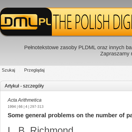
Pełnotekstowe zasoby PLDML oraz innych baz
Zapraszamy
Szukaj
Przeglądaj
Artykuł - szczegóły
Acta Arithmetica
1994
|
66
|
4
| 297-313
Some general problems on the number of par
L. B. Richmond