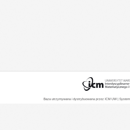
Baza utrzymywana i dystrybuowana przez
ICM UW
| System