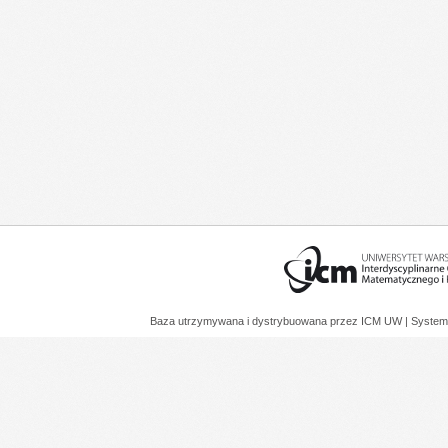
Baza utrzymywana i dystrybuowana przez
ICM UW
| System