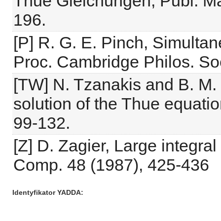
Thue Gleichungen, Publ. Ma
196.
[P] R. G. E. Pinch, Simulta
Proc. Cambridge Philos. Soc
[TW] N. Tzanakis and B. M. 
solution of the Thue equati
99-132.
[Z] D. Zagier, Large integral
Comp. 48 (1987), 425-436
Identyfikator YADDA