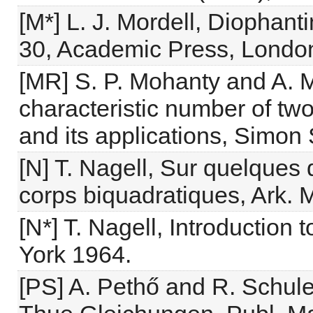
[M*] L. J. Mordell, Diophant
30, Academic Press, Londo
[MR] S. P. Mohanty and A.
characteristic number of tw
and its applications, Simon
[N] T. Nagell, Sur quelques 
corps biquadratiques, Ark. 
[N*] T. Nagell, Introductio
York 1964.
[PS] A. Pethő and R. Schule