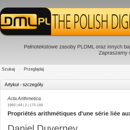
Pełnotekstowe zasoby PLDML oraz innych baz
Zapraszamy
Szukaj
Przeglądaj
Artykuł - szczegóły
Acta Arithmetica
1993
|
64
|
2
| 175-188
Propriétés arithmétiques d'une série liée au
Daniel Duverney