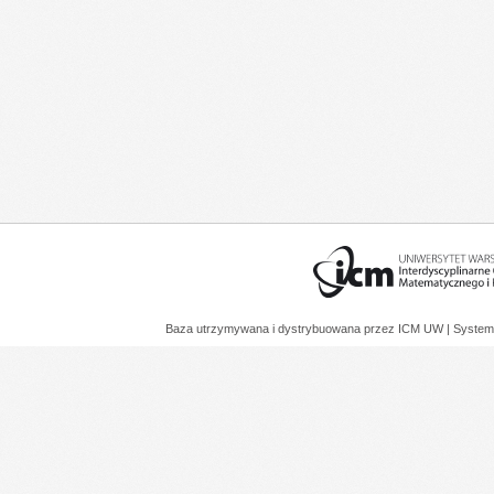
Baza utrzymywana i dystrybuowana przez
ICM UW
| System