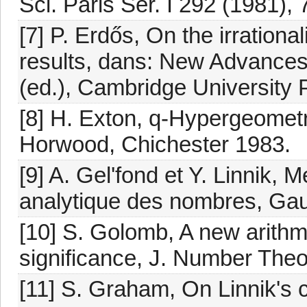
Sci. Paris Sér. I 292 (1981),
[7] P. Erdős, On the irrationa
results, dans: New Advances
(ed.), Cambridge University 
[8] H. Exton, q-Hypergeometri
Horwood, Chichester 1983.
[9] A. Gel'fond et Y. Linnik,
analytique des nombres, Gaut
[10] S. Golomb, A new arithme
significance, J. Number Theo
[11] S. Graham, On Linnik's c