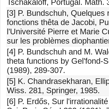
Tschakaloff, Portugal. Math. 
[3] P. Bundschuh, Quelques r
fonctions thêta de Jacobi, P
l'Université Pierre et Marie 
sur les problèmes diophantie
[4] P. Bundschuh and M. Walds
theta functions by Gel'fond-S
(1989), 289-307.
[5] K. Chandrasekharan, Elli
Wiss. 281, Springer, 1985.
[6] P. Erdős, Sur l'irrationali