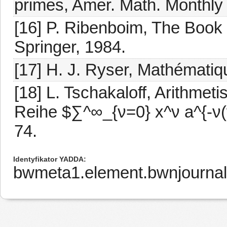
primes, Amer. Math. Monthly 
[16] P. Ribenboim, The Book
Springer, 1984.
[17] H. J. Ryser, Mathémati
[18] L. Tschakaloff, Arithme
Reihe $∑^∞_{ν=0} x^ν a^{-ν(ν
74.
Identyfikator YADDA
bwmeta1.element.bwnjournal