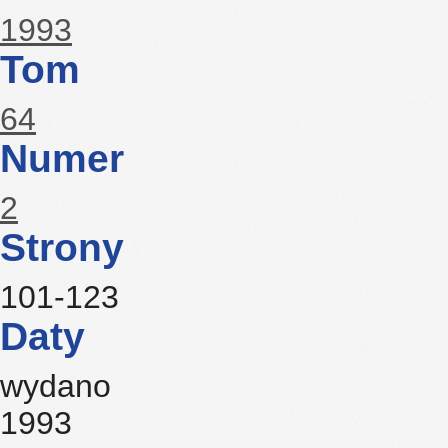
1993
Tom
64
Numer
2
Strony
101-123
Daty
wydano
1993