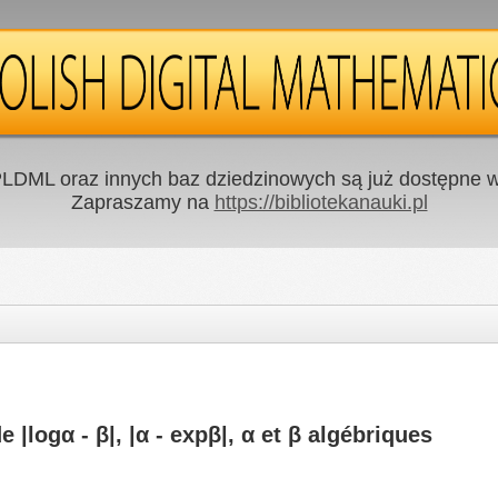
LDML oraz innych baz dziedzinowych są już dostępne w 
Zapraszamy na
https://bibliotekanauki.pl
 |logα - β|, |α - expβ|, α et β algébriques