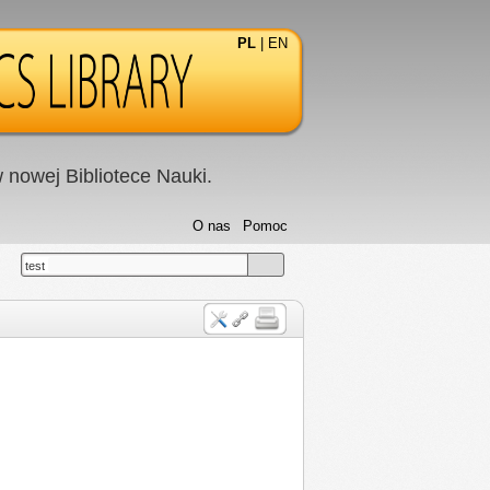
PL
|
EN
nowej Bibliotece Nauki.
O nas
Pomoc
test