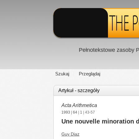
Pełnotekstowe zasoby P
Szukaj
Przeglądaj
Artykuł - szczegóły
Acta Arithmetica
1993
|
64
|
1
| 43-57
Une nouvelle minoration de
Guy Diaz