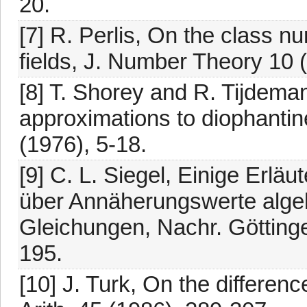
20.
[7] R. Perlis, On the class nu
fields, J. Number Theory 10 
[8] T. Shorey and R. Tijdema
approximations to diophantin
(1976), 5-18.
[9] C. L. Siegel, Einige Erl
über Annäherungswerte algeb
Gleichungen, Nachr. Göttinge
195.
[10] J. Turk, On the differen