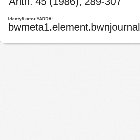
Arith. 45 (1986), 289-307
Identyfikator YADDA
bwmeta1.element.bwnjournal