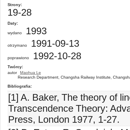
Strony
19-28
Daty
1993
wydano
1991-09-13
otrzymano
1992-10-28
poprawiono
Twórcy
autor
Maohua Le
Research Department, Changsha Railway Institute, Changsha
Bibliografia
[1] A. Baker, The theory of li
Transcendence Theory: Adva
Press, London 1977, 1-27.