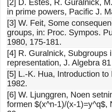
[2] D. Estes, R. Guralnick, 
in prime powers, Pacific J. M
[3] W. Feit, Some consequence
groups, in: Proc. Sympos. Pu
1980, 175-181.
[4] R. Guralnick, Subgroups 
representation, J. Algebra 81
[5] L.-K. Hua, Introduction t
1982.
[6] W. Ljunggren, Noen setni
formen $(x^n-1)/(x-1)=y^q$, 