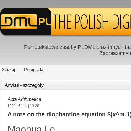
Pełnotekstowe zasoby PLDML oraz innych baz
Zapraszamy
Szukaj
Przeglądaj
Artykuł - szczegóły
Acta Arithmetica
1993
|
64
|
1
| 19-28
A note on the diophantine equation $(x^m-1)
Maohua Le