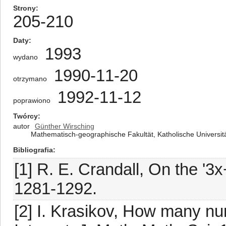
Strony
205-210
Daty
1993
wydano
1990-11-20
otrzymano
1992-11-12
poprawiono
Twórcy
autor
Günther Wirsching
Mathematisch-geographische Fakultät, Katholische Universitä
Bibliografia
[1] R. E. Crandall, On the '
1281-1292.
[2] I. Krasikov, How many nu