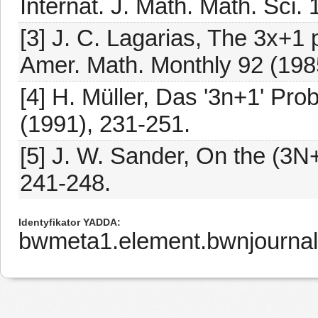
Internat. J. Math. Math. Sci.
[3] J. C. Lagarias, The 3x+1 
Amer. Math. Monthly 92 (1985
[4] H. Müller, Das '3n+1' Pr
(1991), 231-251.
[5] J. W. Sander, On the (3N+
241-248.
Identyfikator YADDA
bwmeta1.element.bwnjournal