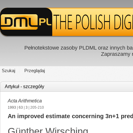
Pełnotekstowe zasoby PLDML oraz innych baz
Zapraszamy
Szukaj
Przeglądaj
Artykuł - szczegóły
Acta Arithmetica
1993
|
63
|
3
| 205-210
An improved estimate concerning 3n+1 pred
Günther Wirsching