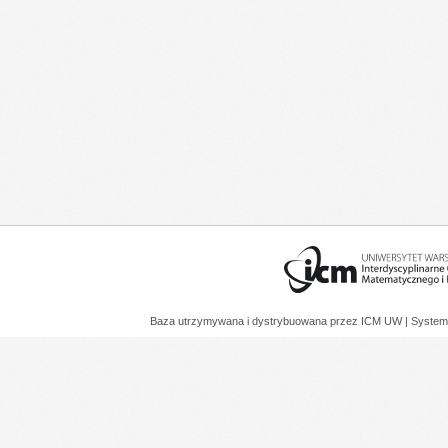
Baza utrzymywana i dystrybuowana przez
ICM UW
| System