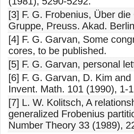
(1981), 5290-5292.
[3] F. G. Frobenius, Über di
Gruppe, Preuss. Akad. Berlin
[4] F. G. Garvan, Some congru
cores, to be published.
[5] F. G. Garvan, personal let
[6] F. G. Garvan, D. Kim and
Invent. Math. 101 (1990), 1-1
[7] L. W. Kolitsch, A relation
generalized Frobenius partitio
Number Theory 33 (1989), 2