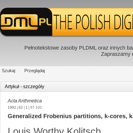
Pełnotekstowe zasoby PLDML oraz innych baz
Zapraszamy
Szukaj
Przeglądaj
Artykuł - szczegóły
Acta Arithmetica
1992
|
62
|
1
| 97-102
Generalized Frobenius partitions, k-cores, 
Louis Worthy Kolitsch