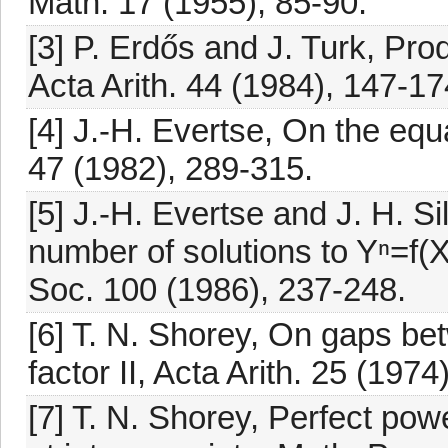
Math. 17 (1955), 85-90.
[3] P. Erdős and J. Turk, Prod
Acta Arith. 44 (1984), 147-17
[4] J.-H. Evertse, On the eq
47 (1982), 289-315.
[5] J.-H. Evertse and J. H. S
number of solutions to Yⁿ=f(
Soc. 100 (1986), 237-248.
[6] T. N. Shorey, On gaps be
factor II, Acta Arith. 25 (1974
[7] T. N. Shorey, Perfect pow