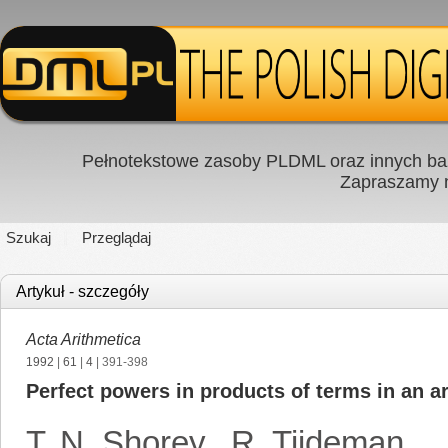
Pełnotekstowe zasoby PLDML oraz innych baz
Zapraszamy
Szukaj
Przeglądaj
Artykuł - szczegóły
Acta Arithmetica
1992
|
61
|
4
| 391-398
Perfect powers in products of terms in an ar
T. N. Shorey
,
R. Tijdeman