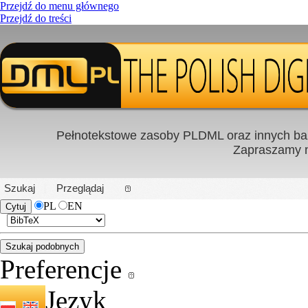
Przejdź do menu głównego
Przejdź do treści
Pełnotekstowe zasoby PLDML oraz innych baz
Zapraszamy
PL
|
EN
Szukaj
Przeglądaj
PL
EN
Preferencje
Język