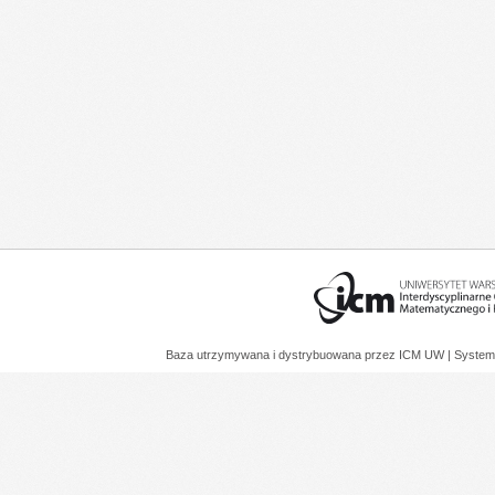
Baza utrzymywana i dystrybuowana przez
ICM UW
| System