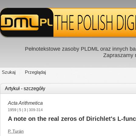
Pełnotekstowe zasoby PLDML oraz innych baz
Zapraszamy
Szukaj
Przeglądaj
Artykuł - szczegóły
Acta Arithmetica
1959
|
5
|
3
| 309-314
A note on the real zeros of Dirichlet's L-fun
P. Turán