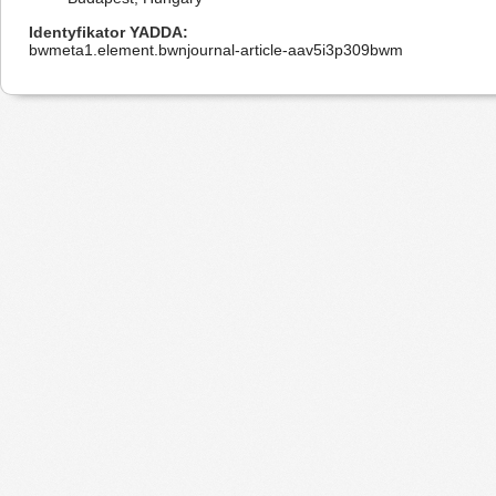
Identyfikator YADDA
bwmeta1.element.bwnjournal-article-aav5i3p309bwm