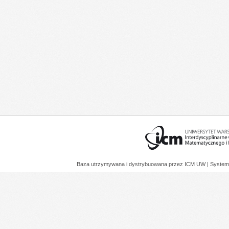
Baza utrzymywana i dystrybuowana przez
ICM UW
| System