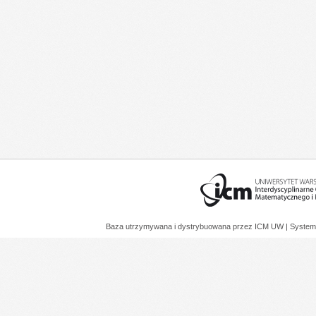
Baza utrzymywana i dystrybuowana przez
ICM UW
| System