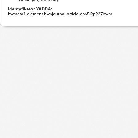
Identyfikator YADDA
bwmeta1.element.bwnjournal-article-aav5i2p227bwm