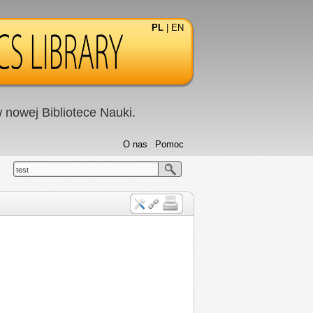
PL
|
EN
nowej Bibliotece Nauki.
O nas
Pomoc
test