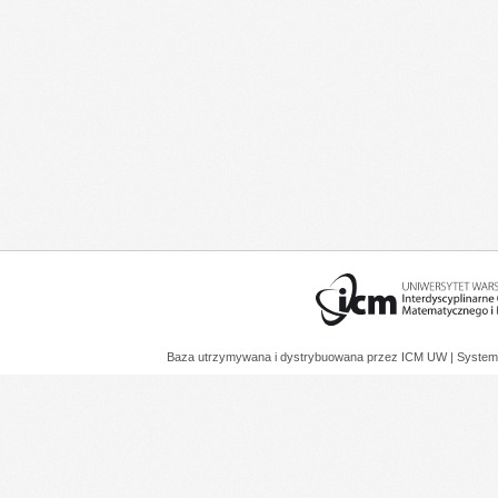
Baza utrzymywana i dystrybuowana przez
ICM UW
| System