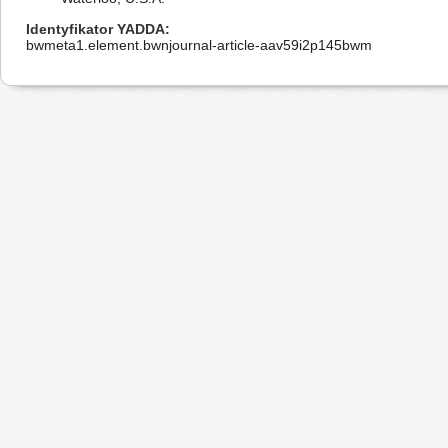
Identyfikator YADDA
bwmeta1.element.bwnjournal-article-aav59i2p145bwm