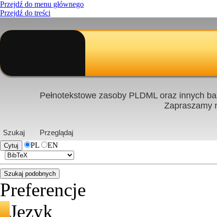
Przejdź do menu głównego
Przejdź do treści
Pełnotekstowe zasoby PLDML oraz innych baz
Zapraszamy
PL
|
EN
Szukaj
Przeglądaj
PL
EN
Preferencje
Język