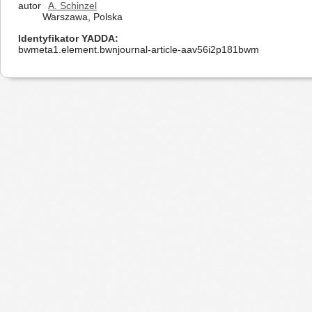
autor
A. Schinzel
Warszawa, Polska
Identyfikator YADDA
bwmeta1.element.bwnjournal-article-aav56i2p181bwm