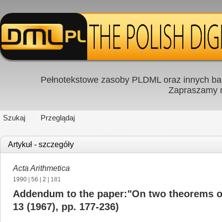
Pełnotekstowe zasoby PLDML oraz innych baz
Zapraszamy
Szukaj
Przeglądaj
Artykuł - szczegóły
Acta Arithmetica
1990
|
56
|
2
| 181
Addendum to the paper:"On two theorems of 
13 (1967), pp. 177-236)