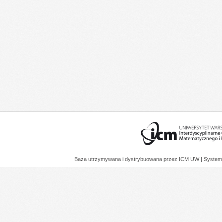
Baza utrzymywana i dystrybuowana przez
ICM UW
| System